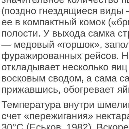
(поздно гнездящиеся виды 
ее в компактный комок («бр
полости. У выхода самка с
— медовый «горшок», запо
фуражированных рейсов. Н
откладывает несколько яиц
восковым сводом, а сама са
прижавшись, обогревает яй
Температура внутри шмелин
счет «пережигания» некта
30°С (Еськов, 1982). Вскор