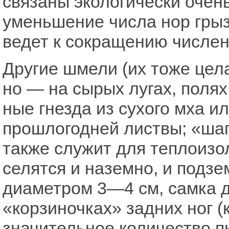
связаны экологически очен
уменьшение числа нор грыз
ведет к сокращению числе
Другие шмели (их тоже цела
но — на сырых лугах, полях,
ные гнезда из сухого мха 
прошлогодней листвы; «шап
также служит для теплоиз
селятся и наземно, и подзе
диаметром 3—4 см, самка д
«корзиночках» задних ног (
значительное количество 