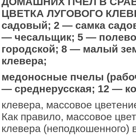
ДОМАШНИХ ПЧЕЛ В СРАВ
ЦВЕТКА ЛУГОВОГО КЛЕВЕР
садовый; 2 — самка садо
— чесальщик; 5 — полево
городской; 8 — малый зе
клевера;
медоносные пчелы (рабоч
— среднерусская; 12 — к
клевера, массовое цветени
Как правило, массовое цвет
клевера (неподкошенного) 